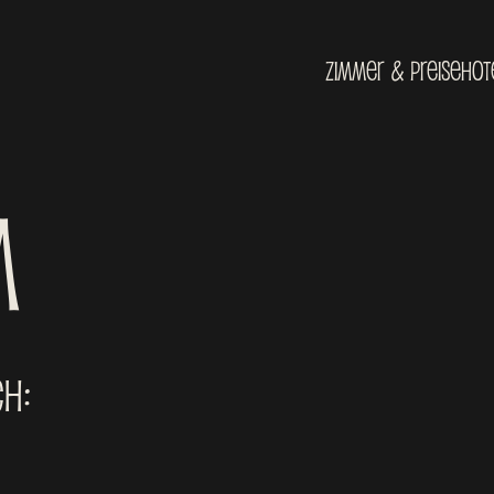
Zimmer & Preise
Hot
m
ch: